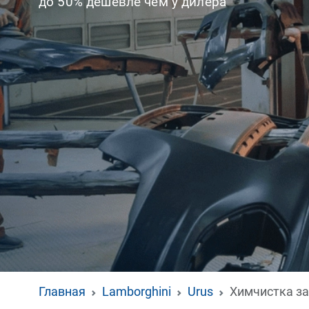
до 50% дешевле чем у дилера
Главная
Lamborghini
Urus
Химчистка за