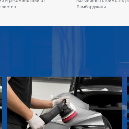
ий и рекомендаций от
называется стоимость р
алистов
Ламборджини