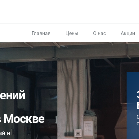
Главная
Цены
О нас
Акции
дений
в Москве
ей и