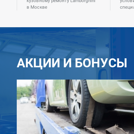
кузовному ремонту Lamborghini
услов
в Москве
специ
АКЦИИ И БОНУСЫ