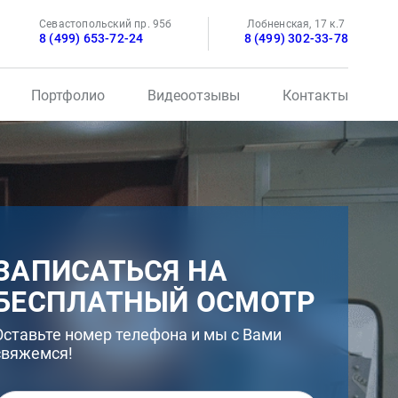
Севастопольский пр. 95б
Лобненская, 17 к.7
8 (499) 653-72-24
8 (499) 302-33-78
Портфолио
Видеоотзывы
Контакты
ЗАПИСАТЬСЯ НА
БЕСПЛАТНЫЙ ОСМОТР
Оставьте номер телефона и мы с Вами
свяжемся!