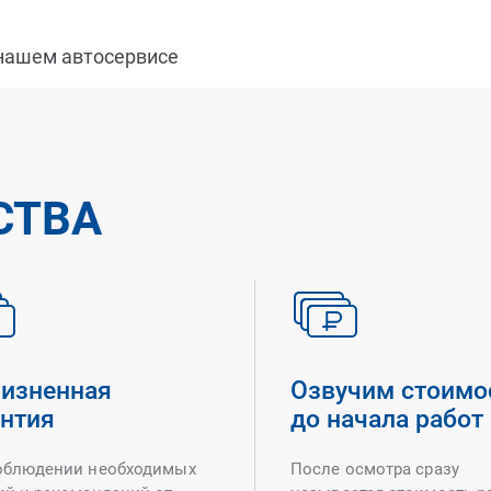
 нашем автосервисе
СТВА
изненная
Озвучим стоимо
антия
до начала работ
облюдении необходимых
После осмотра сразу