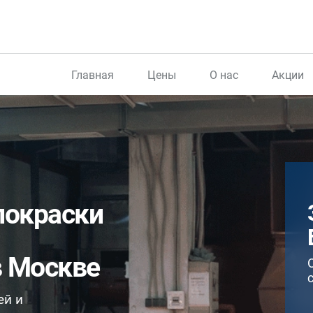
Главная
Цены
О нас
Акции
покраски
в Москве
ей и