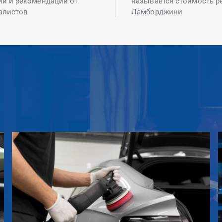
ий и рекомендаций от
называется стоимость р
алистов
Ламборджини