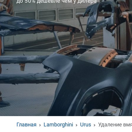
до 50% дешевле чем у дилера
Главная
Lamborghini
Urus
Удаление вмя