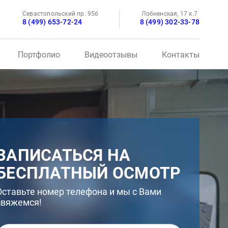
Севастопольский пр. 95б
Лобненская, 17 к.7
8 (499) 653-72-24
8 (499) 302-33-78
Портфолио
Видеоотзывы
Контакты
ЗАПИСАТЬСЯ НА
БЕСПЛАТНЫЙ ОСМОТР
Оставьте номер телефона и мы с Вами
свяжемся!