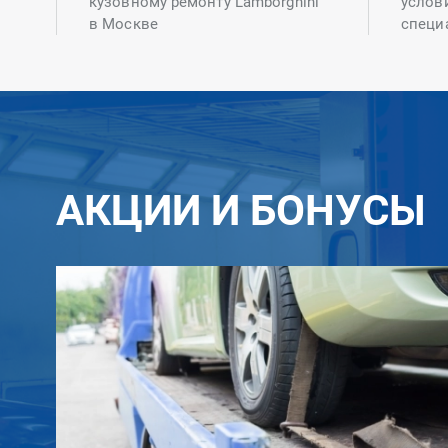
кузовному ремонту Lamborghini
услов
в Москве
специ
АКЦИИ И БОНУСЫ