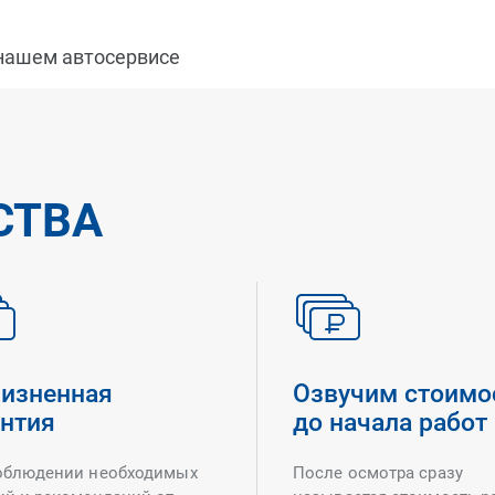
 нашем автосервисе
СТВА
изненная
Озвучим стоимо
антия
до начала работ
облюдении необходимых
После осмотра сразу