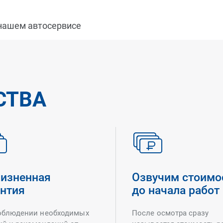
 нашем автосервисе
СТВА
изненная
Озвучим стоимо
антия
до начала работ
облюдении необходимых
После осмотра сразу