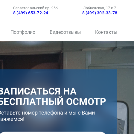
Севастопольский пр. 95б
Лобненская, 17 к.7
8 (499) 653-72-24
8 (499) 302-33-78
Портфолио
Видеоотзывы
Контакты
ЗАПИСАТЬСЯ НА
БЕСПЛАТНЫЙ ОСМОТР
Оставьте номер телефона и мы с Вами
свяжемся!