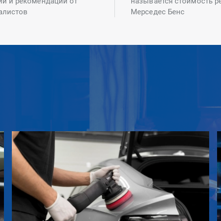
ий и рекомендаций от
называется стоимость р
алистов
Мерседес Бенс