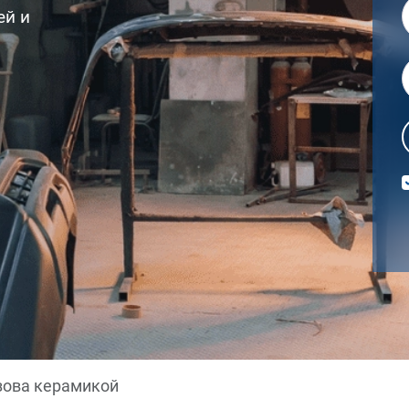
ей и
зова керамикой