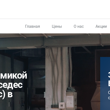
Главная
Цены
О нас
Акции
амикой
седес
) в