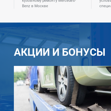
кузовному ремонту Mercedes-
услов
Benz в Москве
специ
АКЦИИ И БОНУСЫ