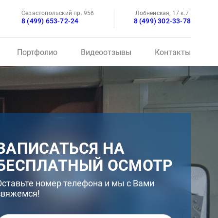
Севастопольский пр. 95б
Лобненская, 17 к.7
8 (499) 653-72-24
8 (499) 302-33-78
Портфолио
Видеоотзывы
Контакты
ЗАПИСАТЬСЯ НА
БЕСПЛАТНЫЙ ОСМОТР
Оставьте номер телефона и мы с Вами
свяжемся!