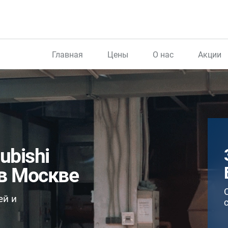
Главная
Цены
О нас
Акции
ubishi
 в Москве
ей и