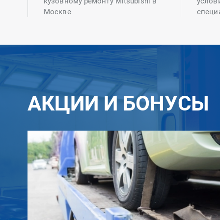
кузовному ремонту Mitsubishi в
услов
Москве
специ
АКЦИИ И БОНУСЫ