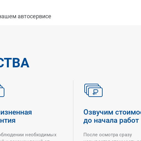
 нашем автосервисе
СТВА
изненная
Озвучим стоимо
антия
до начала работ
облюдении необходимых
После осмотра сразу