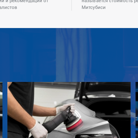
ий и рекомендаций от
называется стоимость р
алистов
Митсубиси