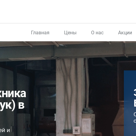
Главная
Цены
О нас
Акции
жника
ук) в
ей и