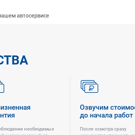
 нашем автосервисе
СТВА
изненная
Озвучим стоимо
антия
до начала работ
облюдении необходимых
После осмотра сразу