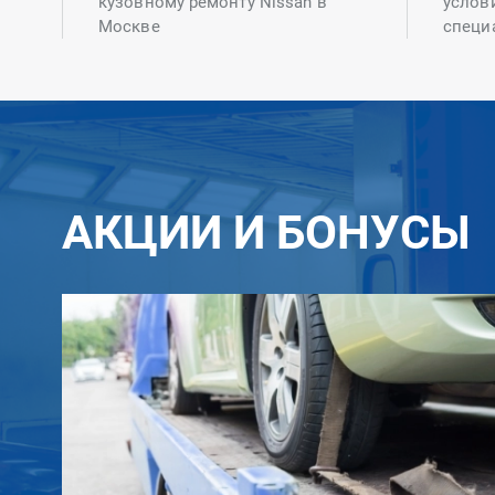
кузовному ремонту Nissan в
услов
Москве
специ
АКЦИИ И БОНУСЫ