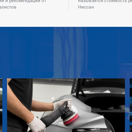
ий и рекомендаций от
называется стоимость р
алистов
Ниссан