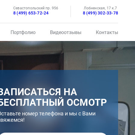
Севастопольский пр. 95б
Лобненская, 17 к.7
8 (499) 653-72-24
8 (499) 302-33-78
Портфолио
Видеоотзывы
Контакты
ЗАПИСАТЬСЯ НА
БЕСПЛАТНЫЙ ОСМОТР
Оставьте номер телефона и мы с Вами
свяжемся!