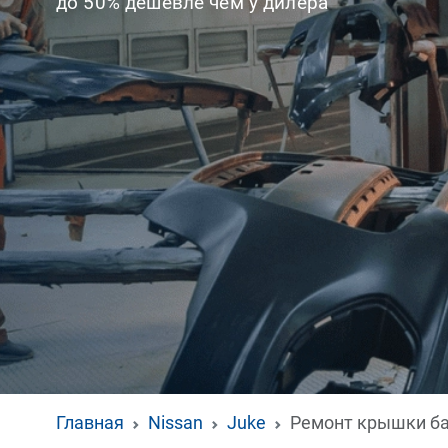
до 50% дешевле чем у дилера
Главная
Nissan
Juke
Ремонт крышки б