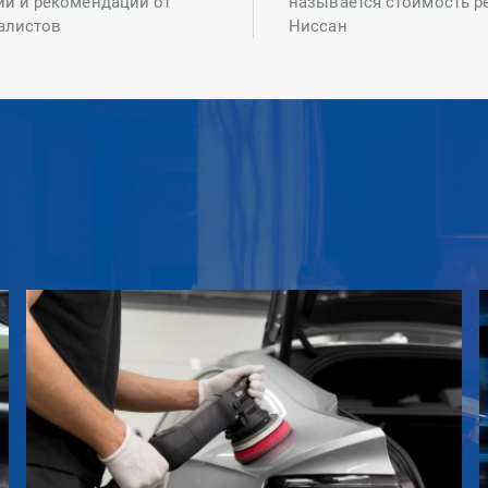
ий и рекомендаций от
называется стоимость р
алистов
Ниссан