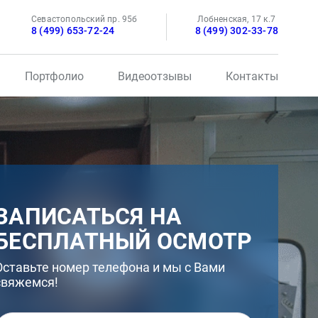
Севастопольский пр. 95б
Лобненская, 17 к.7
8 (499) 653-72-24
8 (499) 302-33-78
Портфолио
Видеоотзывы
Контакты
ЗАПИСАТЬСЯ НА
БЕСПЛАТНЫЙ ОСМОТР
Оставьте номер телефона и мы с Вами
свяжемся!