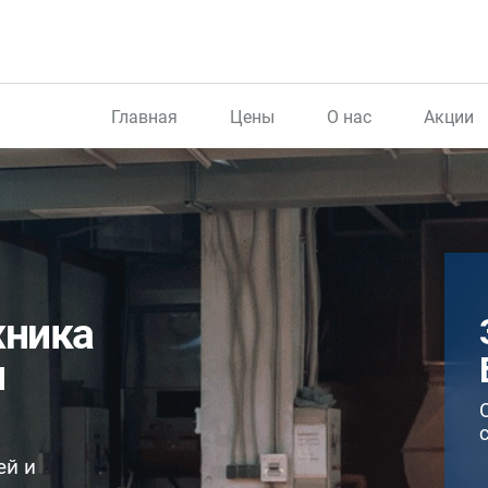
Главная
Цены
О нас
Акции
жника
н
ей и