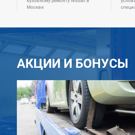
кузовному ремонту Nissan в
услов
Москве
специ
АКЦИИ И БОНУСЫ