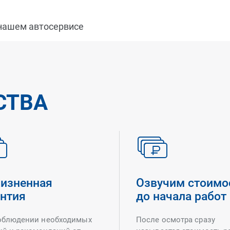
 нашем автосервисе
СТВА
изненная
Озвучим стоимо
антия
до начала работ
облюдении необходимых
После осмотра сразу