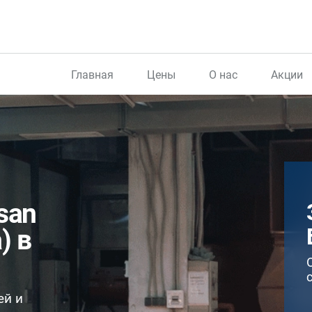
Главная
Цены
О нас
Акции
san
) в
ей и