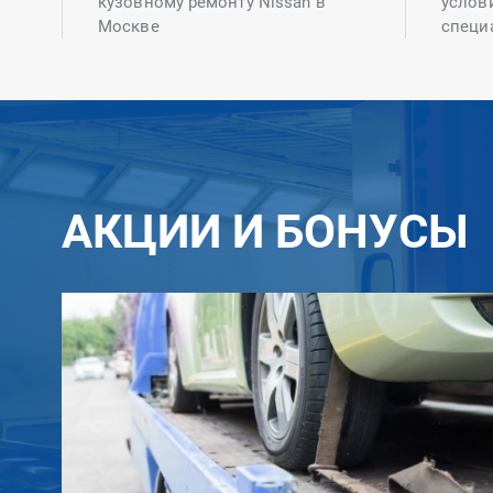
кузовному ремонту Nissan в
услов
Москве
специ
АКЦИИ И БОНУСЫ