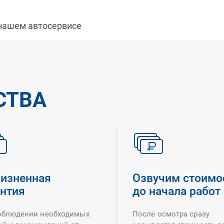
 нашем автосервисе
СТВА
изненная
Озвучим стоимо
антия
до начала работ
облюдении необходимых
После осмотра сразу