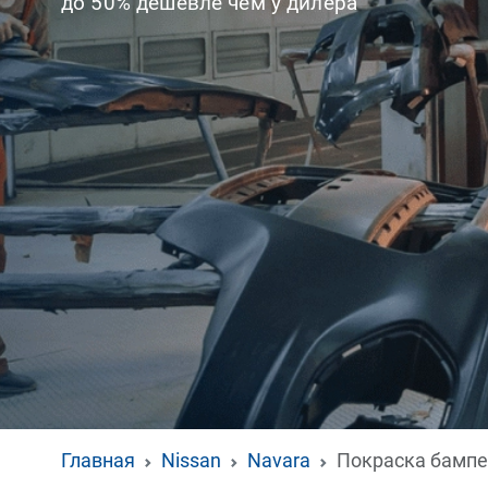
до 50% дешевле чем у дилера
Главная
Nissan
Navara
Покраска бамп