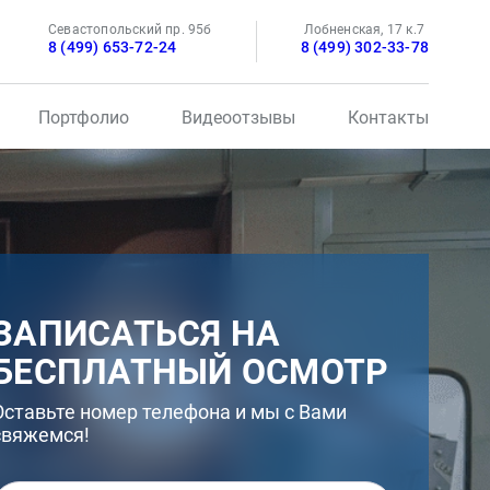
Севастопольский пр. 95б
Лобненская, 17 к.7
8 (499) 653-72-24
8 (499) 302-33-78
Портфолио
Видеоотзывы
Контакты
ЗАПИСАТЬСЯ НА
БЕСПЛАТНЫЙ ОСМОТР
Оставьте номер телефона и мы с Вами
свяжемся!