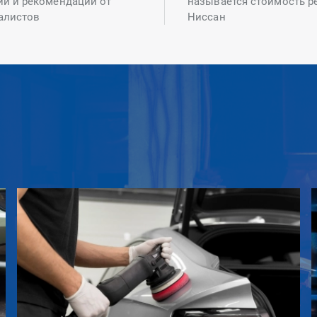
ий и рекомендаций от
называется стоимость р
алистов
Ниссан