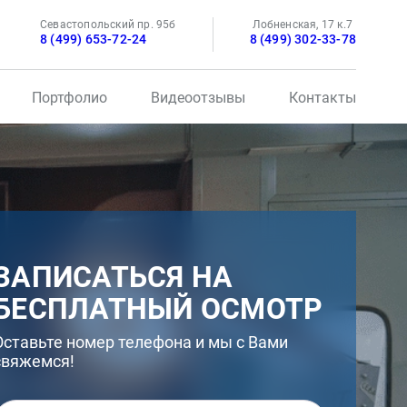
Севастопольский пр. 95б
Лобненская, 17 к.7
8 (499) 653-72-24
8 (499) 302-33-78
Портфолио
Видеоотзывы
Контакты
ЗАПИСАТЬСЯ НА
БЕСПЛАТНЫЙ ОСМОТР
Оставьте номер телефона и мы с Вами
свяжемся!