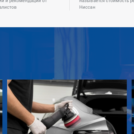
ий и рекомендаций от
называется стоимость р
алистов
Ниссан