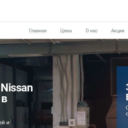
Главная
Цены
О нас
Акции
Nissan
 в
ей и