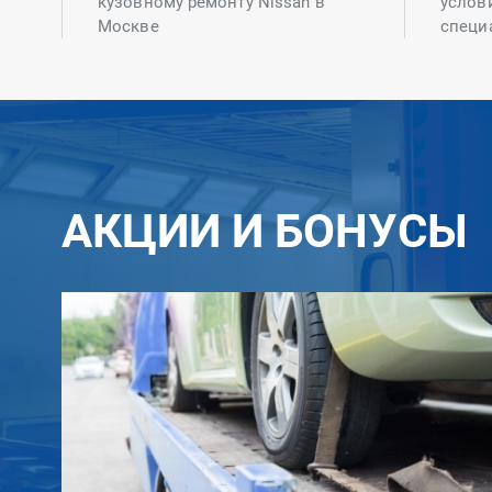
кузовному ремонту Nissan в
услов
Москве
специ
АКЦИИ И БОНУСЫ