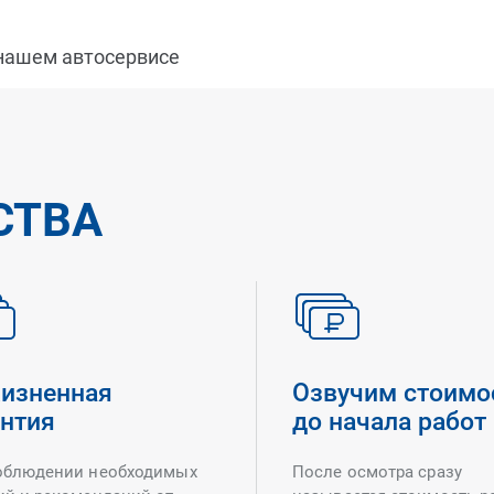
 нашем автосервисе
СТВА
изненная
Озвучим стоимо
антия
до начала работ
облюдении необходимых
После осмотра сразу