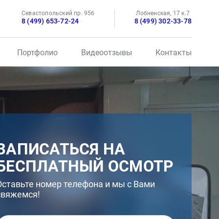
Севастопольский пр. 95б
Лобненская, 17 к.7
8 (499) 653-72-24
8 (499) 302-33-78
Портфолио
Видеоотзывы
Контакты
ЗАПИСАТЬСЯ НА
БЕСПЛАТНЫЙ ОСМОТР
Оставьте номер телефона и мы с Вами
свяжемся!