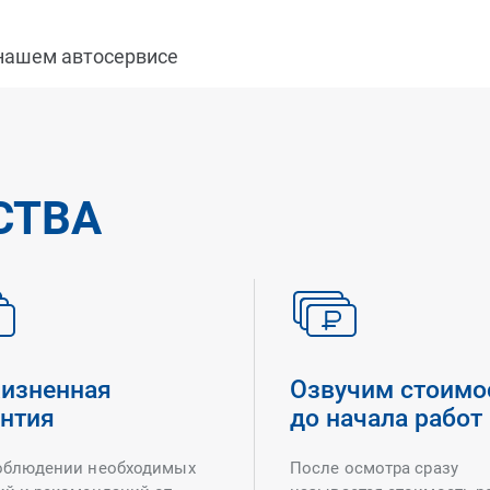
 нашем автосервисе
СТВА
изненная
Озвучим стоимо
антия
до начала работ
облюдении необходимых
После осмотра сразу