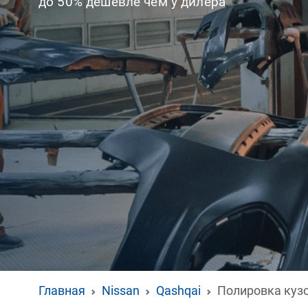
до 50% дешевле чем у дилера
Главная
Nissan
Qashqai
Полировка куз