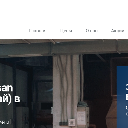
Главная
Цены
О нас
Акции
san
й) в
ей и