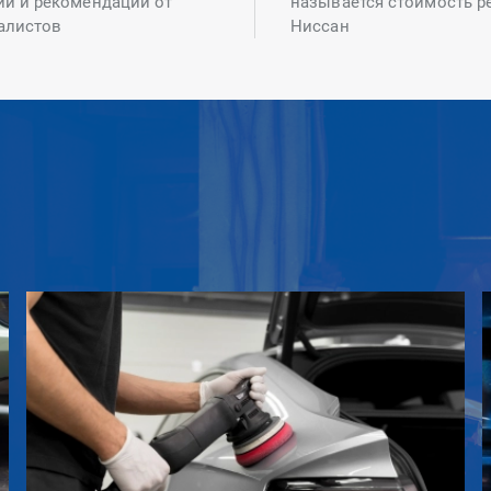
ий и рекомендаций от
называется стоимость р
алистов
Ниссан