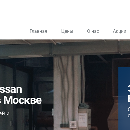
Главная
Цены
О нас
Акции
ssan
в Москве
ей и