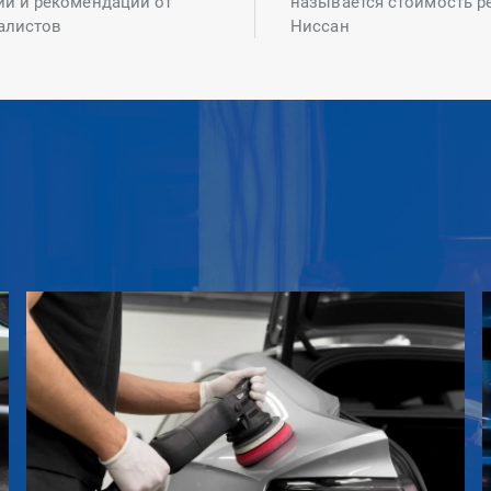
ий и рекомендаций от
называется стоимость р
алистов
Ниссан