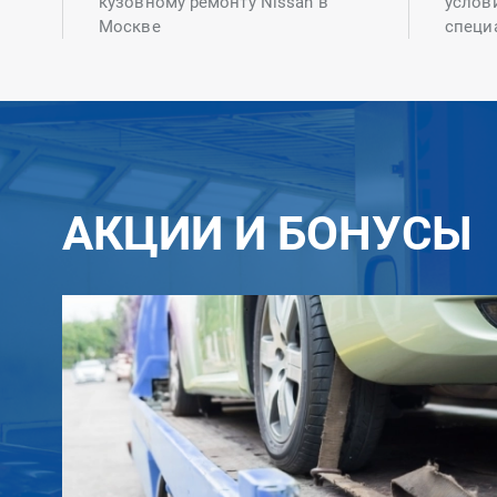
кузовному ремонту Nissan в
услов
Москве
специ
АКЦИИ И БОНУСЫ