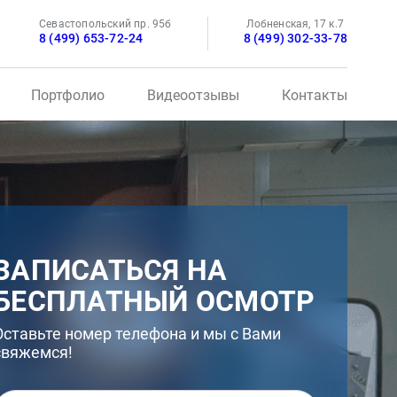
Севастопольский пр. 95б
Лобненская, 17 к.7
8 (499) 653-72-24
8 (499) 302-33-78
Портфолио
Видеоотзывы
Контакты
ЗАПИСАТЬСЯ НА
БЕСПЛАТНЫЙ ОСМОТР
Оставьте номер телефона и мы с Вами
свяжемся!