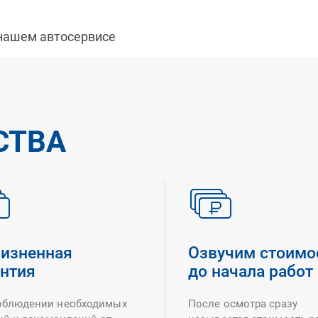
 нашем автосервисе
СТВА
изненная
Озвучим стоимо
антия
до начала работ
облюдении необходимых
После осмотра сразу