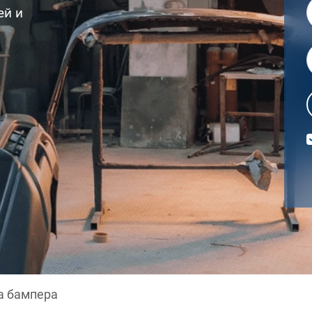
ей и
а бампера