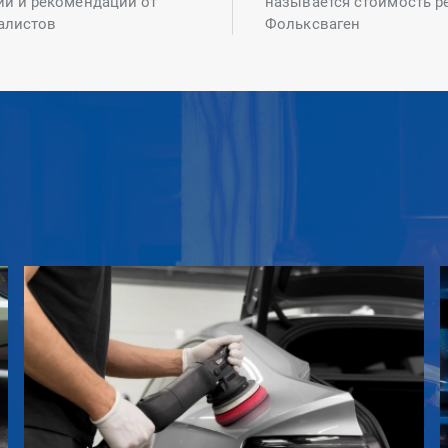
ий и рекомендаций от
называется стоимость р
алистов
Фольксваген