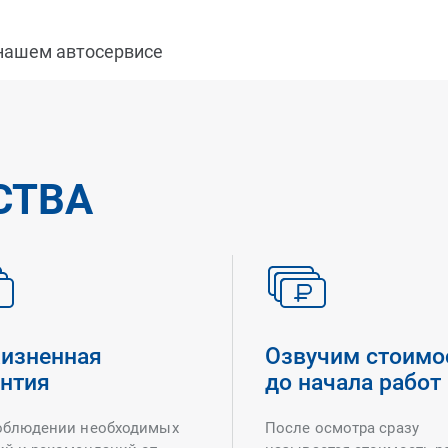
 нашем автосервисе
СТВА
изненная
Озвучим стоимо
антия
до начала работ
облюдении необходимых
После осмотра сразу