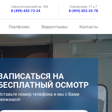
Севастопольский пр. 95б
Лобненская, 17 к.7
8 (499) 653-72-24
8 (499) 302-33-78
Портфолио
Видеоотзывы
Контакты
ЗАПИСАТЬСЯ НА
БЕСПЛАТНЫЙ ОСМОТР
Оставьте номер телефона и мы с Вами
свяжемся!