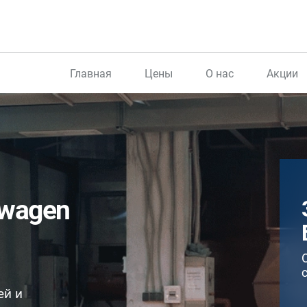
Главная
Цены
О нас
Акции
swagen
ей и