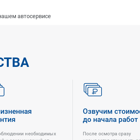
 нашем автосервисе
СТВА
изненная
Озвучим стоимо
антия
до начала работ
облюдении необходимых
После осмотра сразу