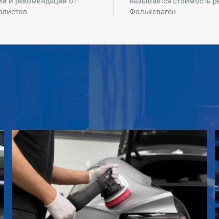
ий и рекомендаций от
называется стоимость р
алистов
Фольксваген