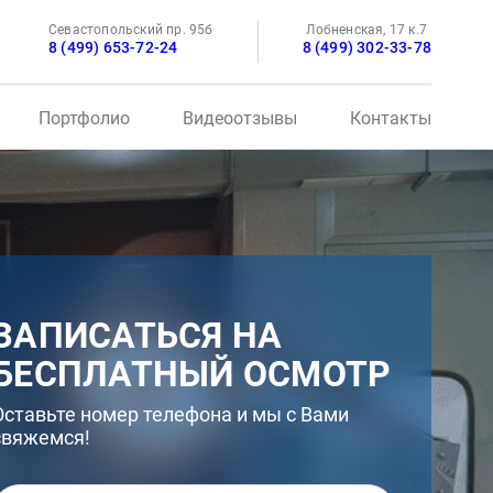
Севастопольский пр. 95б
Лобненская, 17 к.7
8 (499) 653-72-24
8 (499) 302-33-78
Портфолио
Видеоотзывы
Контакты
ЗАПИСАТЬСЯ НА
БЕСПЛАТНЫЙ ОСМОТР
Оставьте номер телефона и мы с Вами
свяжемся!