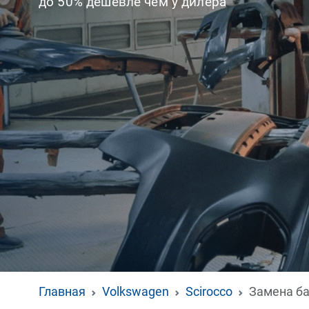
до 50% дешевле чем у дилера
Главная
Volkswagen
Scirocco
Замена б