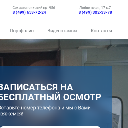
Севастопольский пр. 95б
Лобненская, 17 к.7
8 (499) 653-72-24
8 (499) 302-33-78
Портфолио
Видеоотзывы
Контакты
ЗАПИСАТЬСЯ НА
БЕСПЛАТНЫЙ ОСМОТР
Оставьте номер телефона и мы с Вами
свяжемся!