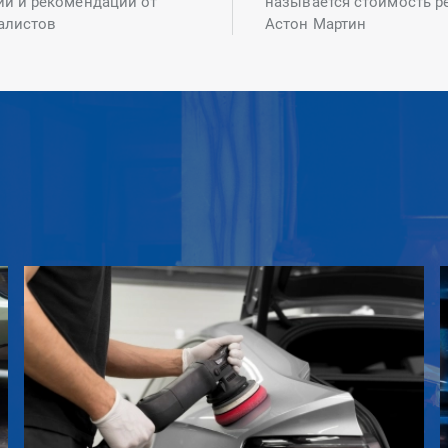
ий и рекомендаций от
называется стоимость р
алистов
Астон Мартин