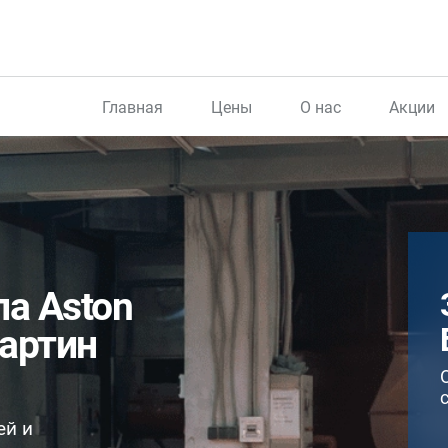
Главная
Цены
О нас
Акции
ла Aston
Мартин
ей и