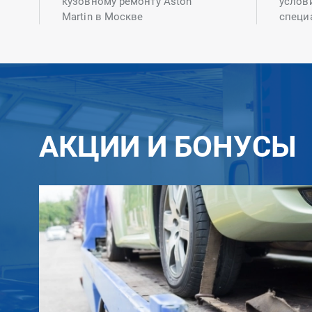
кузовному ремонту Aston
услов
Martin в Москве
специ
АКЦИИ И БОНУСЫ