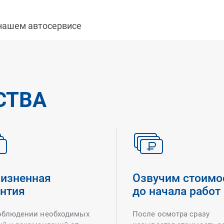
 нашем автосервисе
СТВА
изненная
Озвучим стоимо
антия
до начала работ
облюдении необходимых
После осмотра сразу