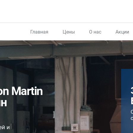
Главная
Цены
О нас
Акции
n Martin
ин
ей и