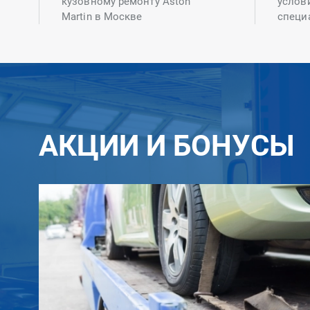
кузовному ремонту Aston
услов
Martin в Москве
специ
АКЦИИ И БОНУСЫ