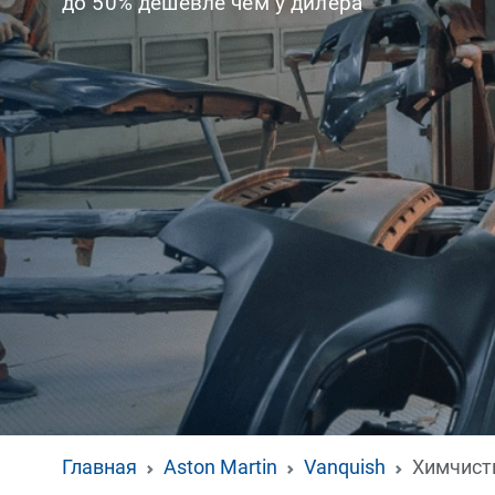
до 50% дешевле чем у дилера
Главная
Aston Martin
Vanquish
Химчист