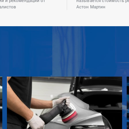
ий и рекомендаций от
называется стоимость р
алистов
Астон Мартин