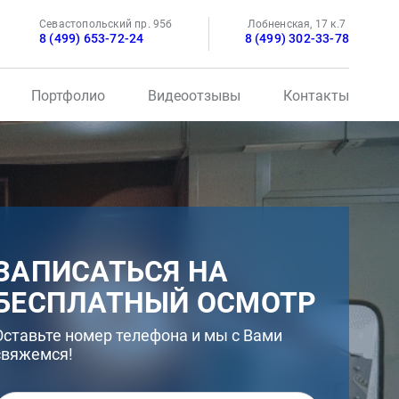
Севастопольский пр. 95б
Лобненская, 17 к.7
8 (499) 653-72-24
8 (499) 302-33-78
Портфолио
Видеоотзывы
Контакты
ЗАПИСАТЬСЯ НА
БЕСПЛАТНЫЙ ОСМОТР
Оставьте номер телефона и мы с Вами
свяжемся!