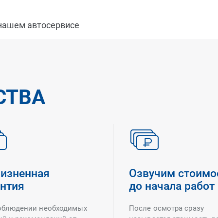
 нашем автосервисе
СТВА
изненная
Озвучим стоимо
антия
до начала работ
облюдении необходимых
После осмотра сразу