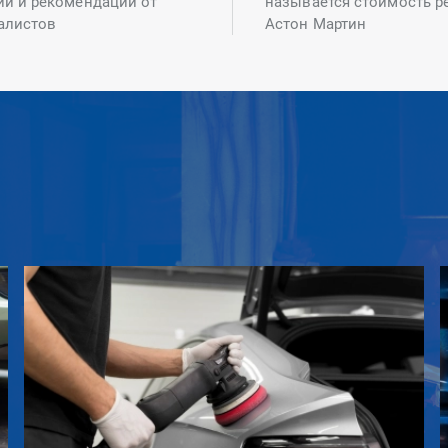
ий и рекомендаций от
называется стоимость р
алистов
Астон Мартин