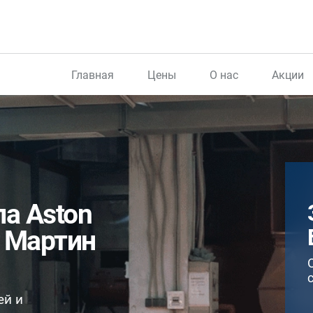
Главная
Цены
О нас
Акции
ла Aston
н Мартин
ей и