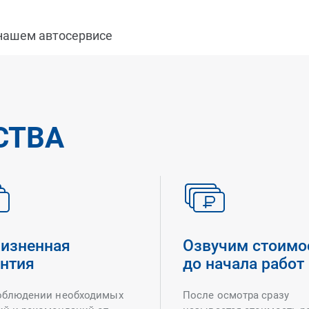
 нашем автосервисе
СТВА
изненная
Озвучим стоимо
антия
до начала работ
облюдении необходимых
После осмотра сразу