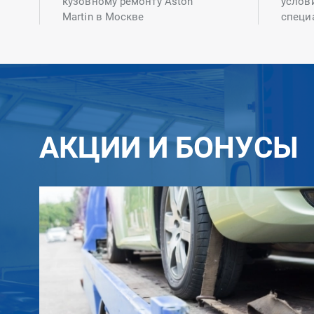
кузовному ремонту Aston
услов
Martin в Москве
специ
АКЦИИ И БОНУСЫ