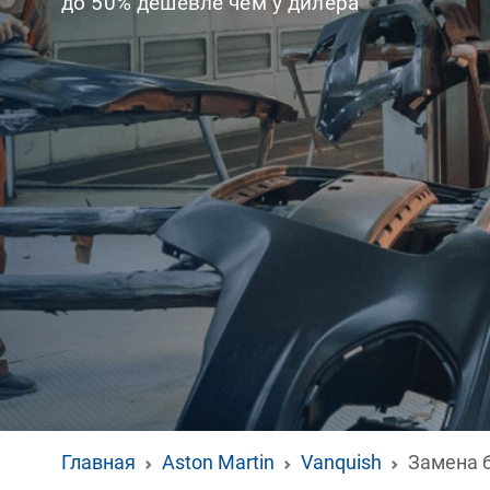
до 50% дешевле чем у дилера
Главная
Aston Martin
Vanquish
Замена 