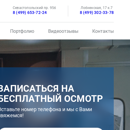
Севастопольский пр. 95б
Лобненская, 17 к.7
8 (499) 653-72-24
8 (499) 302-33-78
Портфолио
Видеоотзывы
Контакты
ЗАПИСАТЬСЯ НА
БЕСПЛАТНЫЙ ОСМОТР
Оставьте номер телефона и мы с Вами
свяжемся!