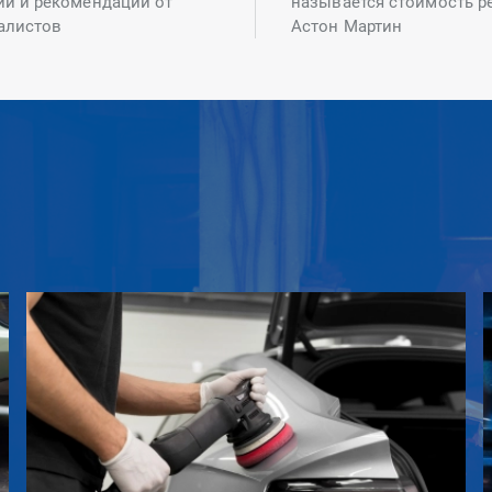
ий и рекомендаций от
называется стоимость р
алистов
Астон Мартин