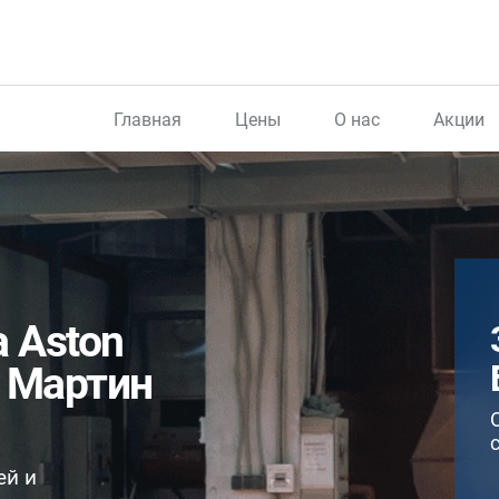
Главная
Цены
О нас
Акции
 Aston
н Мартин
ей и