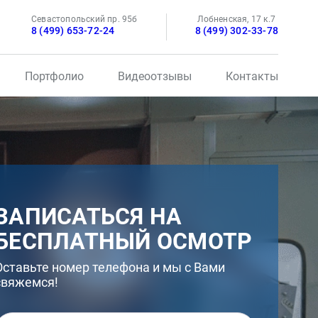
Севастопольский пр. 95б
Лобненская, 17 к.7
8 (499) 653-72-24
8 (499) 302-33-78
Портфолио
Видеоотзывы
Контакты
ЗАПИСАТЬСЯ НА
БЕСПЛАТНЫЙ ОСМОТР
Оставьте номер телефона и мы с Вами
свяжемся!