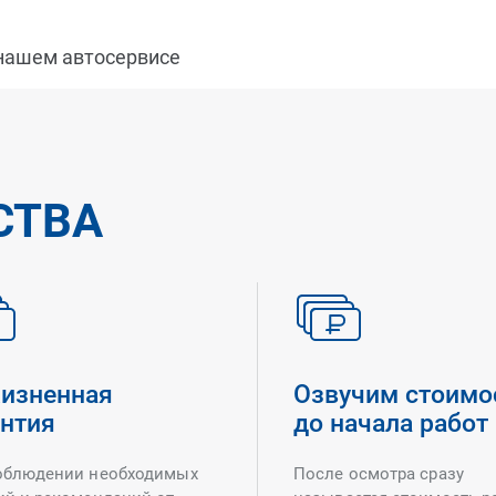
 нашем автосервисе
СТВА
изненная
Озвучим стоимо
антия
до начала работ
облюдении необходимых
После осмотра сразу