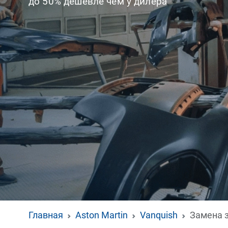
до 50% дешевле чем у дилера
Главная
Aston Martin
Vanquish
Замена 