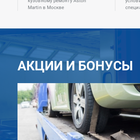
кузовному ремонту Aston
услов
Martin в Москве
специ
АКЦИИ И БОНУСЫ