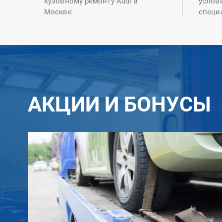
кузовному ремонту Audi в
услов
Москве
специ
АКЦИИ И БОНУСЫ