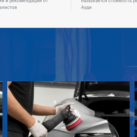
ий и рекомендаций от
называется стоимость р
алистов
Ауди