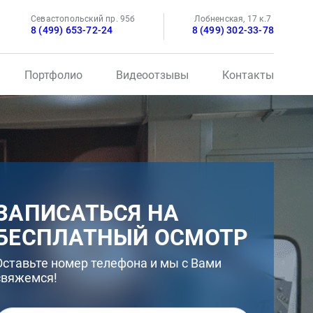
Севастопольский пр. 95б
Лобненская, 17 к.7
8 (499) 653-72-24
8 (499) 302-33-78
Портфолио
Видеоотзывы
Контакты
ЗАПИСАТЬСЯ НА
БЕСПЛАТНЫЙ ОСМОТР
Оставьте номер телефона и мы с Вами
свяжемся!