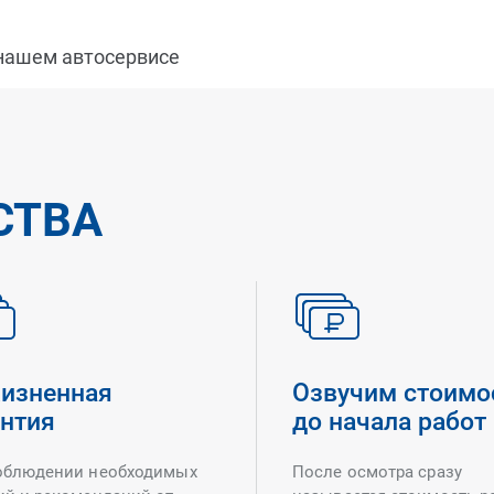
 нашем автосервисе
СТВА
изненная
Озвучим стоимо
антия
до начала работ
облюдении необходимых
После осмотра сразу