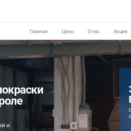
Главная
Цены
О нас
Акции
покраски
вроле
ей и