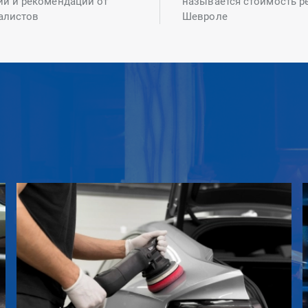
ий и рекомендаций от
называется стоимость р
алистов
Шевроле