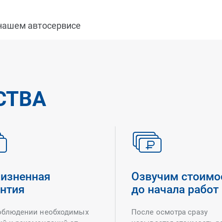
 нашем автосервисе
СТВА
изненная
Озвучим стоимо
антия
до начала работ
облюдении необходимых
После осмотра сразу