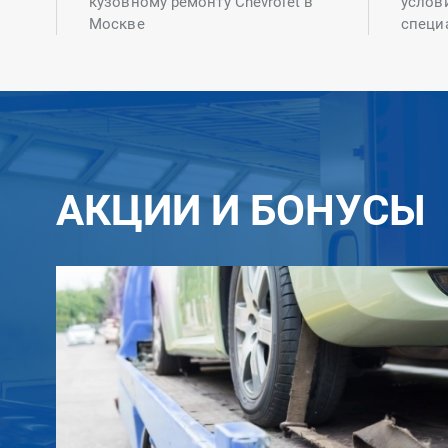
кузовному ремонту Chevrolet в
услов
Москве
специ
АКЦИИ И БОНУСЫ