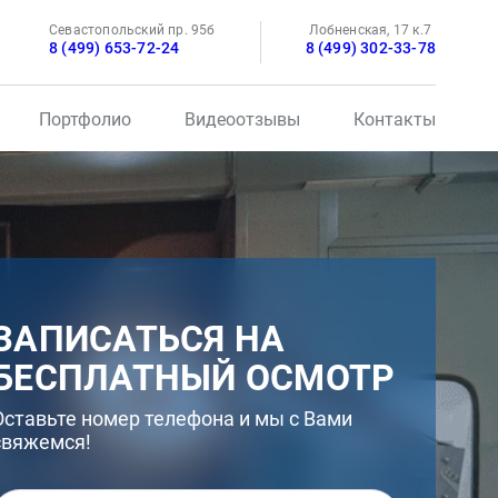
Севастопольский пр. 95б
Лобненская, 17 к.7
8 (499) 653-72-24
8 (499) 302-33-78
Портфолио
Видеоотзывы
Контакты
ЗАПИСАТЬСЯ НА
БЕСПЛАТНЫЙ ОСМОТР
Оставьте номер телефона и мы с Вами
свяжемся!