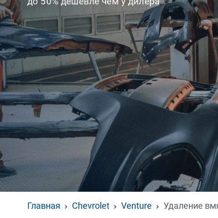
до 50% дешевле чем у дилера
Главная
Chevrolet
Venture
Удаление вм