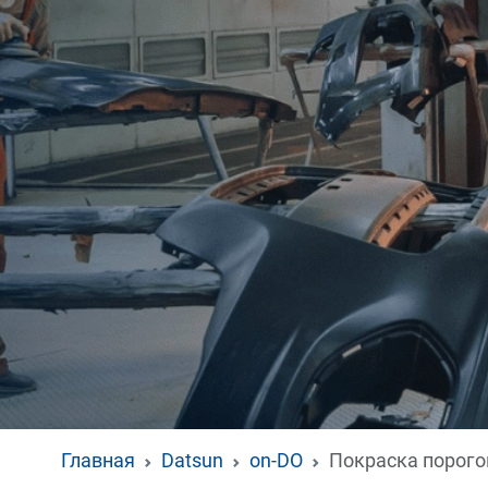
Главная
Datsun
on-DO
Покраска порого