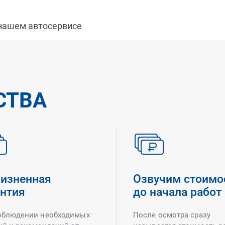
 нашем автосервисе
СТВА
изненная
Озвучим стоимо
антия
до начала работ
облюдении необходимых
После осмотра сразу