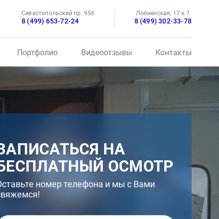
Севастопольский пр. 95б
Лобненская, 17 к.7
8 (499) 653-72-24
8 (499) 302-33-78
Портфолио
Видеоотзывы
Контакты
ЗАПИСАТЬСЯ НА
БЕСПЛАТНЫЙ ОСМОТР
Оставьте номер телефона и мы с Вами
свяжемся!