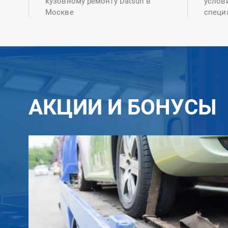
кузовному ремонту Datsun в
услов
Москве
специ
АКЦИИ И БОНУСЫ