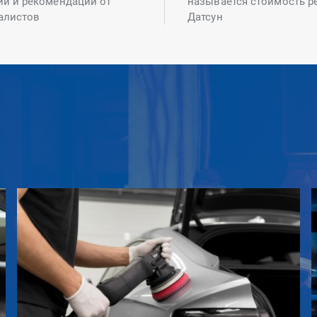
ий и рекомендаций от
называется стоимость р
алистов
Датсун