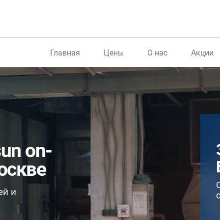
Главная
Цены
О нас
Акции
un on-
оскве
ей и