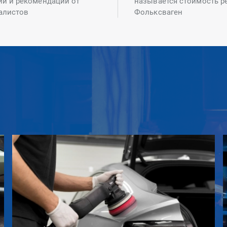
ий и рекомендаций от
называется стоимость р
алистов
Фольксваген