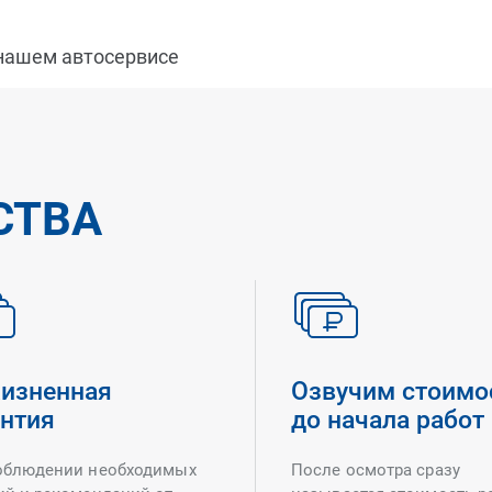
 нашем автосервисе
СТВА
изненная
Озвучим стоимо
антия
до начала работ
облюдении необходимых
После осмотра сразу