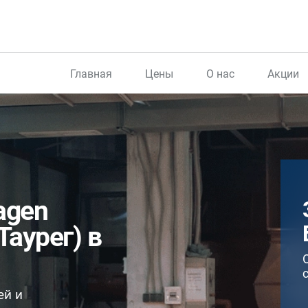
Главная
Цены
О нас
Акции
agen
Таурег) в
ей и