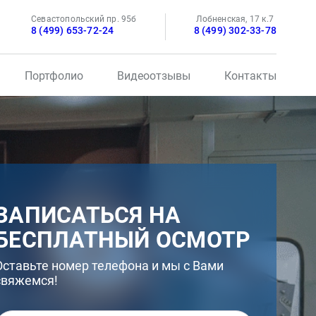
Севастопольский пр. 95б
Лобненская, 17 к.7
8 (499) 653-72-24
8 (499) 302-33-78
Портфолио
Видеоотзывы
Контакты
ЗАПИСАТЬСЯ НА
БЕСПЛАТНЫЙ ОСМОТР
Оставьте номер телефона и мы с Вами
свяжемся!